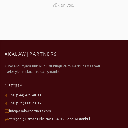
Yükleniyor...
AKALAW
|
PARTNERS
Küresel dünyada hukukun üstünlüğü ve müvekkil hassasiyeti
ilkeleriyle uluslararası danışmanlık.
İLETİŞİM
+90 (544) 425 40 90
+90 (535) 608 23 85
info@akalawpartners.com
Yenişehir, Osmanlı Blv. No:9, 34912 Pendik/İstanbul